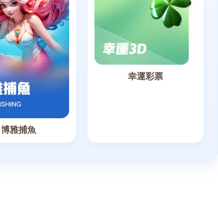
解析，讓你場中投注勝券
3A娛樂城『好運
在握！ | 3A娛樂城
轉轉樂』開跑！
天天抽獎金，5倍
【雷神之鎚老虎機】內容
流水即可提領！
介紹｜RSG電子｜熱門遊
戲排行 | 3A娛樂城
最新文章
【3D魔龍傳奇】老虎機破
文章
解秘技，你絕對不能錯過
的兩大真相！ | 3A娛樂城
幸運號碼揭曉！3星彩第
幸運號碼揭曉！3星彩第
114000056期開獎結果出
114000056期開獎結果出
爐
爐
幸運號碼揭曉！3星彩第
114000050期開獎結果出
幸運號碼揭曉！3星彩第
爐
114000050期開獎結果出
台灣彩券推出「鑽很大」
爐
與「招財貓」刮刮樂 開春
台灣彩券推出「鑽很大」
上元刮出好運與財氣！
與「招財貓」刮刮樂 開春
3A娛樂城『好運轉轉樂』
上元刮出好運與財氣！
開跑！天天抽獎金，5倍流