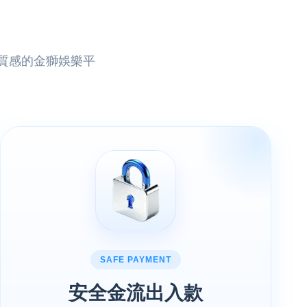
幸運號碼揭曉！3星彩第
水即可提領！
114000056期開獎結果出
幸運號碼揭曉！3星彩第
爐
114000031期開獎結果出
爐
幸運號碼揭曉！3星彩第
台灣彩券推出2026年新春
114000050期開獎結果出
刮刮樂新品，獎項創新
爐
高！
台灣彩券推出「鑽很大」
3A娛樂城優惠「超給力救
與「招財貓」刮刮樂 開春
援金！敗部復活 富仇金」
上元刮出好運與財氣！
活動，助玩家逆轉勝！
3A娛樂城『好運轉轉樂』
迎春樂刮再一波！台灣彩
開跑！天天抽獎金，5倍
券公司推出6款新春刮刮
流水即可提領！
樂，歡樂刮獎迎金春
3A信用卡儲值專屬優惠
！2%回饋無上限，輕鬆儲
值即享好康！
AT99娛樂城：打造最頂級
的彩票遊戲體驗