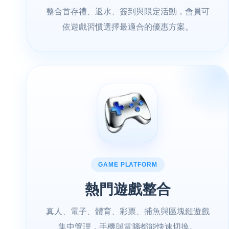
下載台彩的「台灣彩券APP」，
個QR Code，再到投注站掃描該
今彩539線上購買
在台灣，購買今彩539的方式多
台進行購買。一些經過認證的娛樂
三個簡單步驟，就能在家中完成今
註冊/ 登入
3A娛樂城
儲值後點選「彩票－今彩53
選擇玩法和號碼後，輸入金
台灣彩券行 vs 線上彩票：差別