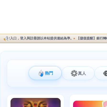
【今彩539攻
今彩539！ | 
8 4 月, 2026
今彩539是一種彩票遊戲，
開獎六次，增加了中獎的機會
中獎，就能獲得50元的四獎
來一起體驗今彩539的樂趣吧