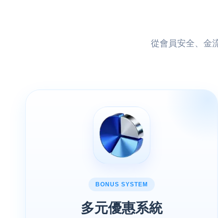
自行選號: 自行從01~39
全部隨機快選: 投注站的電
部分快選: 玩家自行選擇1
下的號碼。
系統組合: 選出6~16個
系統配號: 選出4個號碼進
組合出35注選號，每次系統
＊注意: 同一張選號單上，各選
口頭投注
玩家可以直接口頭告知電腦型彩
的投注。
智慧型電子選號單投