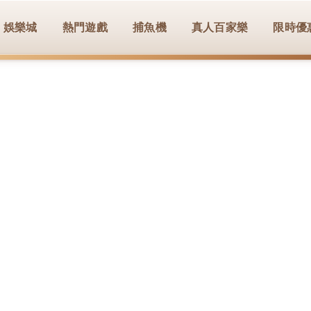
娛樂城優惠
娛樂城遊戲
APP下載
關於3A
直播/比分