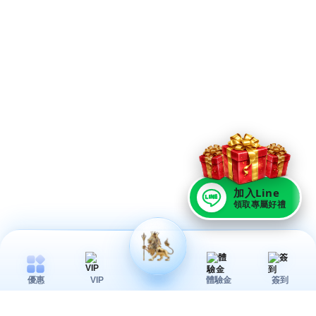
英屬維爾京群島
菲律賓(PAGCOR)監督
競猜牌照
認證
(BVI)認證
APP下載
© All rights Reserved
3A娛樂城
. by
喬威SEO網頁設計
加入Line
領取專屬好禮
首頁
存取款
登入
優惠
客服