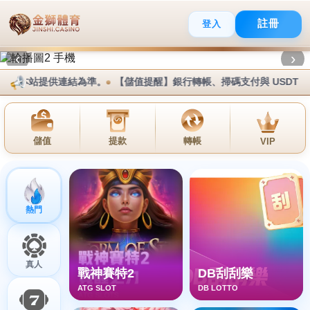
登入
報名