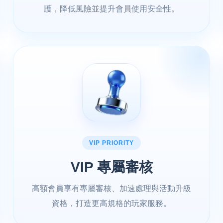
薦比較 |
3A娛樂城
首儲贈點
首儲流水
推薦指數
1168
1倍流水
★★★★★
500
1倍流水
★★★★☆
500
25 倍水
★☆☆☆☆
500
18 倍水
★★☆☆☆
500
25 倍水
★☆☆☆☆
1000
18 倍水
★★☆☆☆
其他優惠 |
3A娛樂城