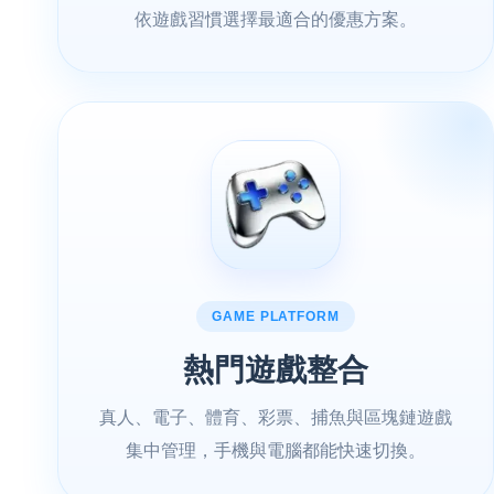
娛樂城首儲優惠推
娛樂城平台
3A娛樂城
贈
九州娛樂城
贈
Q8娛樂城
贈
財神娛樂城
贈
炫海娛樂城
贈
SWAG娛樂城
贈
3A娛樂城有哪些