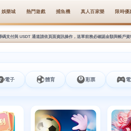
娛樂城優惠
娛樂城遊戲
APP下載
關於3A
直播/比分