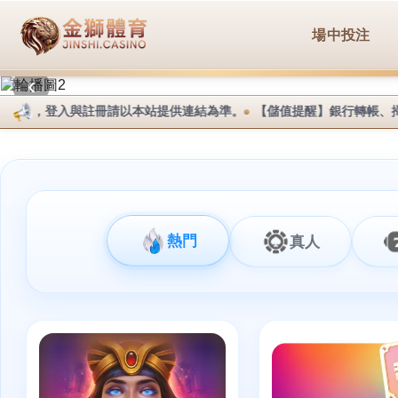
如何註冊 / 客服中
心
新手教學
娛樂城攻略