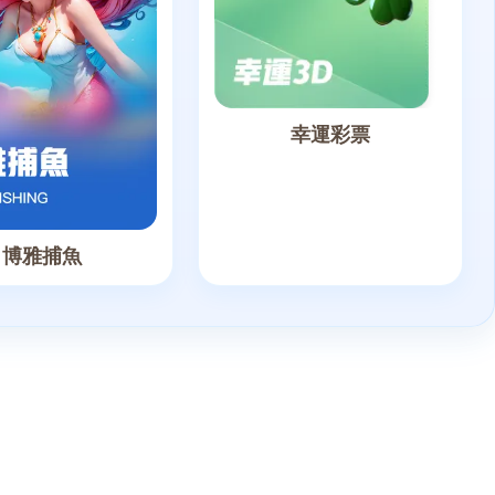
城
世界棒球經典賽下注指南：
掌握經典賽運彩的玩法和技
最新文章
巧，場中投注與串關解析 |
幸運號碼揭曉！3
3A娛樂城
星彩第
AT99娛樂城：打造最頂級
114000056期開
獎結果出爐
的彩票遊戲體驗
幸運號碼揭曉！3星彩第
幸運號碼揭曉！3
114000056期開獎結果出爐
星彩第
幸運號碼揭曉！3星彩第
114000050期開
獎結果出爐
114000050期開獎結果出爐
台灣彩券推出「鑽很大」與
台灣彩券推出
「招財貓」刮刮樂 開春上
「鑽很大」與
元刮出好運與財氣！
「招財貓」刮刮
樂 開春上元刮出
幸運號碼揭曉！3星彩第
好運與財氣！
114000056期開獎結果出爐