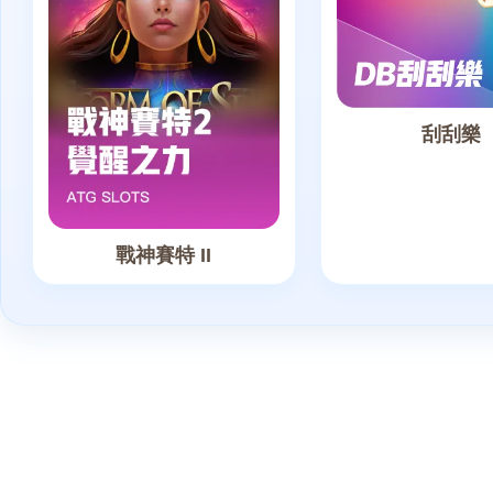
【財神到老虎機
｜熱門遊戲排行 
12 4 月, 2026
每逢過年，家家戶戶都會掛上
一款以3*5軸方式設計的遊
符號，當免費自由旋轉被觸發