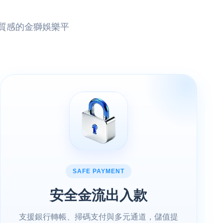
幸運號碼揭曉！3星彩第
3A娛樂城『好運
114000050期開獎結果出爐
轉轉樂』開跑！
天天抽獎金，5倍
台灣彩券推出「鑽很大」與
流水即可提領！
「招財貓」刮刮樂 開春上
元刮出好運與財氣！
最新文章
3A娛樂城『好運轉轉樂』
開跑！天天抽獎金，5倍
文章
流水即可提領！
幸運號碼揭曉！3星彩第
114000056期開獎結果出
爐
幸運號碼揭曉！3星彩第
114000050期開獎結果出
爐
台灣彩券推出「鑽很大」
與「招財貓」刮刮樂 開春
上元刮出好運與財氣！
3A娛樂城『好運轉轉樂』
開跑！天天抽獎金，5倍流