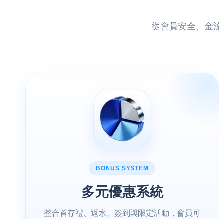
財神到老虎機 – 
從古至今，人民不僅靠辛勤勞動
只需獲得兩個發散符號（SCAT
外，遊戲中還有15條賠付線，最
供玩家參與抽獎，俗話說信財神
財神到電子老虎機