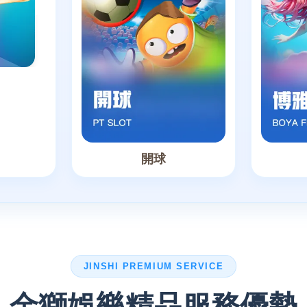
】內容介紹｜OB電子遊戲
| 3A娛樂城
財神爺的雕像，希望能得到上天的庇佑。《財神到》是
戲，旨在迎接財神的救助並收穫金銀財寶。遊戲中有百搭
後，中獎倍數和紅利倍數急速增加。
遊戲平台 : OB電子