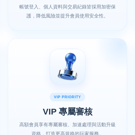
投注
又能快速下注嗎？你可以下載「台灣彩券」APP，使用「我
號單都會生成一個QR Code，只需前往投注站掃描QR
完成交易後再付費即可。
 實現隨時隨地下注、免出門 |
隊和人擠人的情況，但仍需到投注站掃描電子QR Code以獲
透，你可以選擇使用線上娛樂城等平台，在不出門的情況下隨
還提供更好的賠率和優惠，大大增加中獎金額的機會。