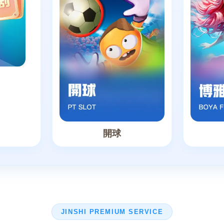
|
3A娛樂城
法非常簡單。玩家需要從01~49的號碼中，選擇6個自己喜歡
單位會隨機抽出6個號碼，並附加一個特別號碼。這組號碼就是
選擇的號碼中，有3個或更多與開出的6個號碼匹配，就算中
。＊注意: 特別號只適用於貳獎、肆獎、陸獎和柒獎，中獎形
別號。
 |
3A娛樂城
選號、口頭投注以及手機版電子選號單投注。每注大樂透的價