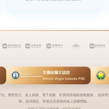
3A娛樂城
彩票
博弈網站，以其過億的高資本額和人性化的介面聞名。它提供
遊戲相關的群組，這是3A娛樂城的一大特色。下注只需要三
樂透」，選擇個人喜好玩法
額，點選確認投注即完成
透中獎機率！ |
3A娛樂城
機會遊戲。因此，無法控制大樂透的結果並沒有必勝的方法。
以利用以下四個策略來增加中獎機率。