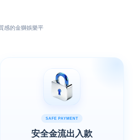
實用技巧與策略分享
水即可提領！
幸運號碼揭曉！3星彩第
新玩法登場！博雅棋牌上
114000031期開獎結果出
市，21點、麻將、龍虎鬥
爐
三款熱門遊戲一次滿足！
台灣彩券推出2026年新春
| 3A娛樂城
刮刮樂新品，獎項創新
【WBC經典賽】世界棒球
高！
經典賽八強、四強、冠軍
3A娛樂城優惠「超給力救
賽程表及比分 | 3A娛樂城
援金！敗部復活 富仇金」
幸運號碼揭曉！3星彩第
活動，助玩家逆轉勝！
114000056期開獎結果出
迎春樂刮再一波！台灣彩
爐
券公司推出6款新春刮刮
樂，歡樂刮獎迎金春
幸運號碼揭曉！3星彩第
3A信用卡儲值專屬優惠
114000050期開獎結果出
！2%回饋無上限，輕鬆儲
爐
值即享好康！
台灣彩券推出「鑽很大」
AT99娛樂城：打造最頂級
與「招財貓」刮刮樂 開春
的彩票遊戲體驗
上元刮出好運與財氣！