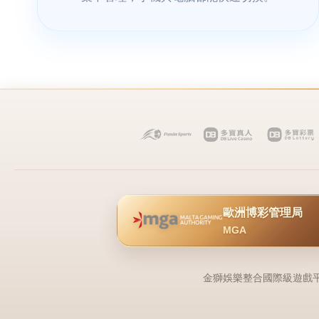
線上娛樂城推薦：
3A娛樂城
是一個後起之秀的線上
眾多優惠活動，並擁有各種與會員
個簡單的步驟，非常快速方便！
註冊/ 登入
3A娛樂城
儲值後點選「彩票－台灣大
選擇玩法和號碼後，輸入金
4大技巧增加大樂
彩券下注是一種賭博，屬於一款
然而，在網路下注大樂透時，可