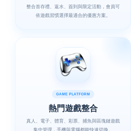
手機版電子選號單
想避免排隊和人擠人的情況，同時
要選號」功能進行投注。每張電子選
Code，系統會自動印出彩券，
大樂透線上購買:
3A娛樂城
雖然使用台灣彩券APP可以避免排
得彩券。為了更輕鬆地下注大樂
時隨地進行下注，並且這些平台