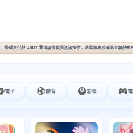
南：簡單教學和快速入門技巧
樂城
手的彩票遊戲，玩家可以前往指定彩票銷售地點或線上
和獎金，玩家可以運用各種大樂透玩法技巧，以增加中
玩大樂透，可以閱讀本篇詳細的教學。然而，無論如何
遊戲的樂趣！