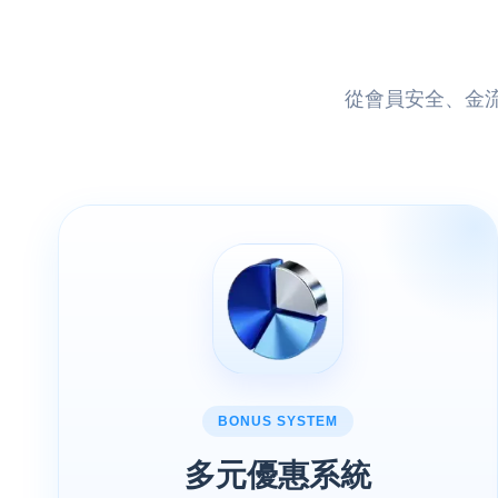
畫記選號又分有: 「自行選號」
號」。
自行選號: 從選號區中，自
全部隨機快選: 選號區中，
部分快選: 選號區中選擇1
1、18、31、42四個號
生。
系統組合: 選出7~16個
系統配號: 選出5個號碼，
出44注。
＊注意事項：在畫記選號時，請
式進行各選號區的選擇。
口頭投注
玩家可以口頭告知電腦型彩券行