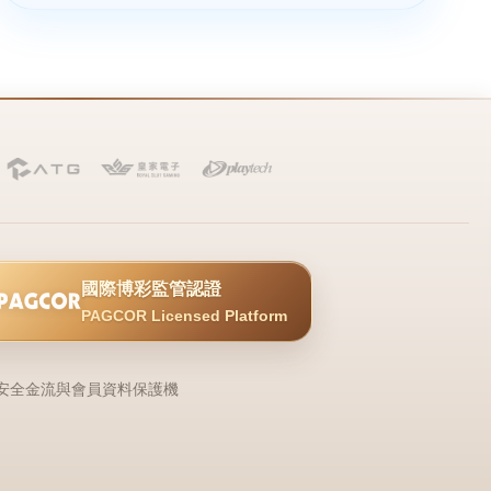
體驗無與倫比的運彩刺
激！TU娛樂城帶你玩轉全
球體育賽事
十六張麻將玩法詳解：台
灣麻將規則與特色介紹
彩券投注技巧四大策略分
享提高大樂透中獎率的秘
訣
運動彩券：支持體育產業
與享受賽事樂趣的雙贏選
擇
刮刮樂新作登場！「金幣
大作戰」與「猜拳高手」
帶來刺激闖關趣味
色碟遊戲介紹與攻略：傳
統樂趣與現代玩法結合
「公主蛙愛你」：ATG電
子老虎機，童話魔法與高
額獎勵的奇幻冒險