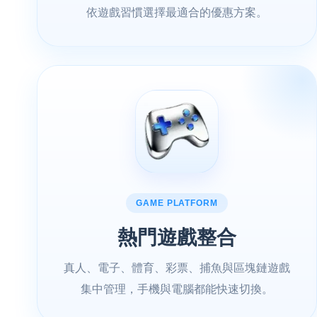
更優質的遊戲體驗。相反，
因此，我們在每篇文章中都
安全考量：一個正派的娛樂
避免玩家受到欺騙的風險。
產生。
問題解答：建立完善的客服
疑惑，避免因問題無法解答
吸收建議：顧客的反饋在任
對待。3A娛樂城特別重視
為下次改進的重點。我們以
娛樂城評價的真實