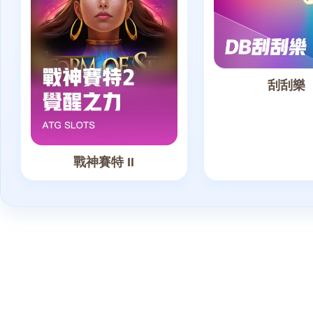
娛樂城評價與
論對娛樂城的評價
30 4 月, 2026
市場競爭激烈，許多娛樂城使
借助抄襲和污名化來低成本達
的只是希望帶風向，標題上標
些有見識的人很容易看出其中