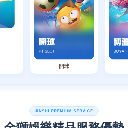
評論的差別：分析4則網友評
 | 3A娛樂城
用評價分析和評價比拼來吸引注意。然而，很多人只是
到目的。對那些詆毀其他網站的娛樂城來說，他們的目
榜著評價，但實際內容只是在評論他人而已。然而，那
的真相。