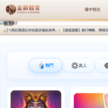
如何註冊 / 客服中
心
新手教學
娛樂城攻略