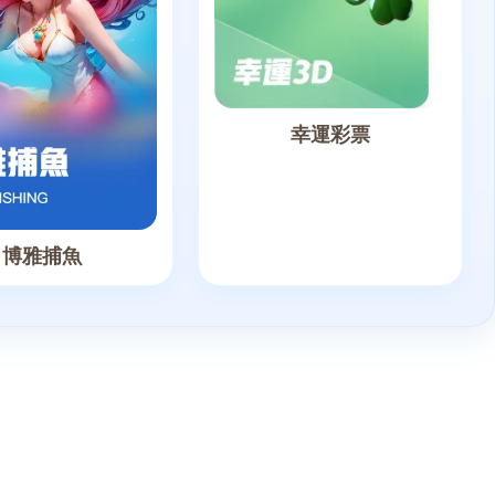
金活動說明
【娛樂城優惠】推薦好友禮
最新文章
金注意事項
好友禮金可以提款嗎？
幸運號碼揭曉！3
星彩第
推薦好友禮金可以領取幾
114000056期開
次？
獎結果出爐
好友推薦禮金領取需要找客
服嗎？
幸運號碼揭曉！3
星彩第
我為什麼沒有推薦鏈結？
114000050期開
獎結果出爐
去哪裡我的推薦碼？
好友推薦禮金是直接到我的
台灣彩券推出
帳戶嗎？
「鑽很大」與
我邀請了朋友註冊，但我
「招財貓」刮刮
樂 開春上元刮出
的好友推薦人數沒增加怎
好運與財氣！
辦？