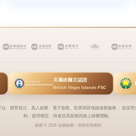
$1000。
？
推薦點選即可查看自己的推薦鏈結。
接到我的帳戶嗎？
都是系統直接派發到您的帳號錢包。
，但我的好友推薦人數沒增加怎
繫客服，並提供好友帳號做查詢，客服人員24小時在線服務。
好友獎金，如何查詢？
推薦註冊人數、推薦儲值人數、累計推薦獎金，頁面都有清楚
沒收到好友禮金怎麼辦？