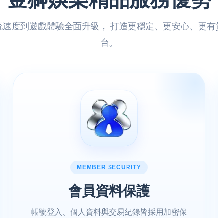
請好友禮金活動時間
三) – 平台決定優惠截止時間。
薦好友禮金活動說明
您的推薦連結。
推薦連結註冊帳號，您可立即獲得彩金88，無需向客服申請。
即獲得彩金600，無需向客服申請。
8，流水1倍。(好友數+獎金無上限)
薦好友禮金注意事項
有計算有效洗碼量。
扣回優惠以及更改活動截止日期及修改活動規章和優惠最終審