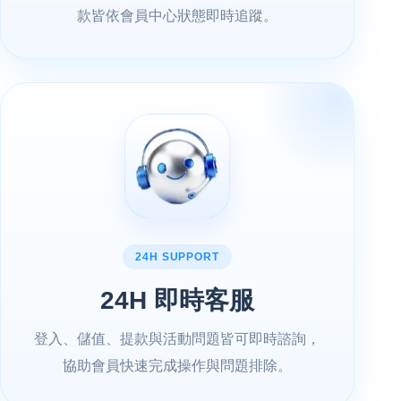
幸運號碼揭曉！3星彩第
水即可提領！
114000056期開獎結果出
幸運號碼揭曉！3星彩第
爐
114000031期開獎結果出
幸運號碼揭曉！3星彩第
爐
114000050期開獎結果出
台灣彩券推出2026年新春
爐
刮刮樂新品，獎項創新
高！
台灣彩券推出「鑽很大」
3A娛樂城優惠「超給力救
與「招財貓」刮刮樂 開春
援金！敗部復活 富仇金」
上元刮出好運與財氣！
活動，助玩家逆轉勝！
幸運號碼揭曉！3星彩第
迎春樂刮再一波！台灣彩
114000056期開獎結果出
券公司推出6款新春刮刮
爐
樂，歡樂刮獎迎金春
幸運號碼揭曉！3星彩第
3A信用卡儲值專屬優惠
114000050期開獎結果出
！2%回饋無上限，輕鬆儲
爐
值即享好康！
AT99娛樂城：打造最頂級
台灣彩券推出「鑽很大」
的彩票遊戲體驗
與「招財貓」刮刮樂 開春