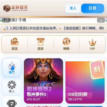
登入
報名