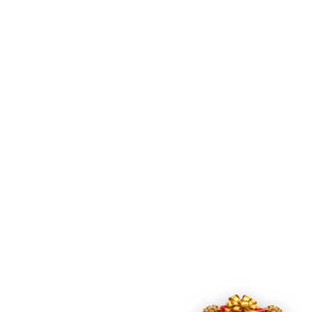
3A娛樂城
娛樂城評分
娛樂城認證執照
馬爾他牌照(MGA)
英屬維爾京群島
菲律賓(PAGCOR)監督
競猜牌照
認證
(BVI)認證
APP下載