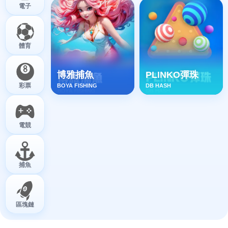
台灣娛樂城《3A娛樂城》形象品牌核心價值 | 3A
娛樂城
1 5 月, 2026
3A娛樂城是一個在2026年創立的線上博弈品牌，擁有數百萬名註冊玩家
並擁有博弈產業市場的合法營業執照。它由歐洲馬爾他(MGA)牌照和菲
律賓(PAGCOR)監督競猜牌照授權和監管，同時也得到了英屬維爾京群
島(BVI)牌照的認證，證明了這家線上娛樂公司有著雄厚的背景。
3A娛樂城品牌故事介紹 |
3A
娛樂城
3A娛樂城提供多元的遊戲，完善的24小時會員服務，並致力
於維護遊戲公正性。他們採用加密技術和嚴格的安全管理系
統，確保玩家資金安全。同時，還提供APP服務，解決手機用
戶造訪網頁的問題，穩定性達到行業最佳水平。
存提款問題也以第三方金流對娛樂城品牌目標接，確保資金安
全問題，給予玩家肯定與信任，讓每位玩家都能盡情享樂，無
後顧之憂。