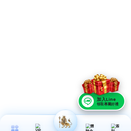
娛樂城認證執照
馬爾他牌照(MGA)
英屬維爾京群島
菲律賓(PAGCOR)監督
競猜牌照
認證
(BVI)認證
APP下載
© All rights Reserved
3A娛樂城
. by
喬威SEO網頁設計
加入Line
領取專屬好禮