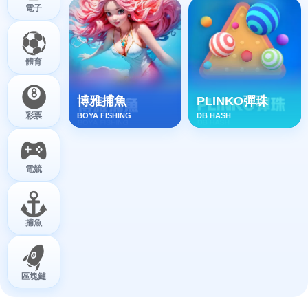
【叢林之王老虎機】內容介紹｜BNG電子｜熱門
遊戲排行 | 3A娛樂城
3 4 月, 2026
前往印度叢林冒險，尋找失落在深處的傳說中寶藏！叢林之王提供5×3
轉軸和25條賠付線，讓您探索神秘的寶藏。觸發6朵蓮花的紅利遊戲，
有機會獲得Mini x20、Minor x50、Major x150和Grand x5000！想要更
多寶藏？收集3個城堡（SCATTER）即可觸發8次免費旋轉！此外，在免
費遊戲中，每個軸上出現虎頭（STICKY WILD）符號還會贈送5次額外
的免費遊戲。快拿起你的登山包，準備好解開這場神秘叢林之謎的旅
程！
遊戲平台 : BNG電子
發表地區 : 台灣
遊戲人數 : 單人
遊戲類型 : 電子老虎機
發行日期 : 2026年1月
遊戲分級 : 適合18歲以上
叢林之王老虎機的特色 |
3A