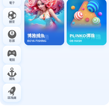
【2026經典賽名單】10大參賽國家經典賽明星球
員以及參賽名單 | 3A娛樂城
9 3 月, 2026
2026年世界棒球經典賽（WBC）即將在3月8日至3月21日舉行，這是第
五屆世界棒球經典賽。該賽事是世界上規模第二大的國際棒球賽事，共
有20個國家參賽（2026年賽事有16隊直接晉級，其餘四隊通過資格賽晉
級）。本篇將提供10支參賽隊伍的名單以及參賽的明星球員。原定於
2026年舉行的比賽因嚴重特殊傳染性肺炎疫情而延期至2026年。該賽事
曾於2026年舉行的世界盃棒球賽之後，成為世界上規模最大的國際棒球
賽事。
2026經典賽名單 : 10大WBC
參賽隊伍明星球員
|
3A娛樂
城
美國經典賽名單
總教練：Mark DeRosa